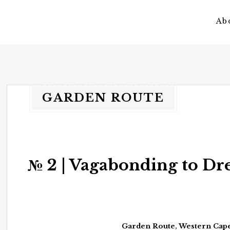
Ab
vagateers
somewhere different.
GARDEN ROUTE
№ 2 | Vagabonding to Dr
Garden Route, Western Cape