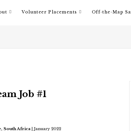
out
Volunteer Placements
Off-the-Map Sa
eam Job #1
, South Africa
| January 2022