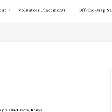
out
Volunteer Placements
Off-the-Map Sa
s
y, Taita-Taveta, Kenya