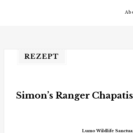
Ab
vagateers
somewhere different.
REZEPT
Simon’s Ranger Chapati
Lumo Wildlife Sanctuar