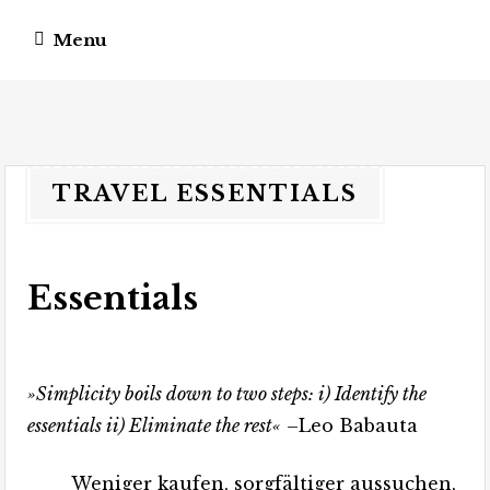
Menu
vagateers
somewhere different.
TRAVEL ESSENTIALS
Essentials
»Simplicity boils down to two steps: i) Identify the
essentials ii) Eliminate the rest«
–Leo Babauta
Weniger kaufen, sorgfältiger aussuchen,