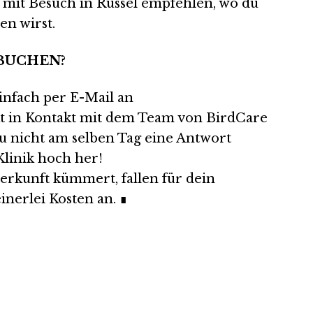
s mit Besuch in Russel empfehlen, wo du
en wirst.
 BUCHEN?
einfach per E-Mail an
t in Kontakt mit dem Team von BirdCare
du nicht am selben Tag eine Antwort
Klinik hoch her!
erkunft kümmert, fallen für dein
nerlei Kosten an. ∎
elklinik.
Wie vi
Takap