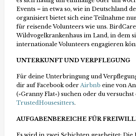
es sich häufig um einmalige oder um wöc
Events – in etwa so, wie in Deutschland 
organisiert bietet sich eine Teilnahme nu
für reisende Volunteers wie uns. BirdCare 
Wildvogelkrankenhaus im Land, in dem s
internationale Volunteers engagieren kö
UNTERKUNFT UND VERPFLEGUNG
Für deine Unterbringung und Verpflegung 
dir auf Facebook oder
Airbnb
eine von A
(»Granny Flat«) suchen oder du versuchst
TrustedHousesitters
.
AUFGABENBEREICHE FÜR FREIWILL
Es wird in zwei Schichten gearbeitet: Di