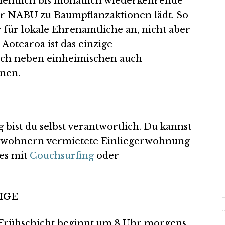
hentlich bis monatlich wiederkehrende
der NABU zu Baumpflanzaktionen lädt. So
r für lokale Ehrenamtliche an, nicht aber
Aotearoa ist das einzige
ich neben einheimischen auch
nnen.
bist du selbst verantwortlich. Du kannst
nwohnern vermietete Einliegerwohnung
 es mit
Couchsurfing
oder
IGE
e Frühschicht beginnt um 8 Uhr morgens