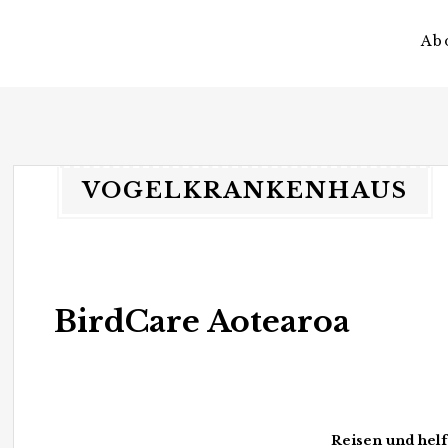
Ab
vagateers
somewhere different.
VOGELKRANKENHAUS
BirdCare Aotearoa
Reisen und hel