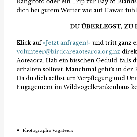
Rangitoto oder ein Trip zur Bay of Island
dich bei gutem Wetter wie auf Hawaii fühl
DU ÜBERLEGST, ZU
Klick auf
»Jetzt anfragen!«
und tritt ganz 
volunteer@birdcareaotearoa.org.nz
direk
Aoteaora. Hab ein bisschen Geduld, falls 
erhalten solltest. Manchmal geht’s in der 
Da du dich selbst um Verpflegung und Unt
Engagement im Wildvogelkrankenhaus kei
An vier von fünf Wochentagen fahren wir zur Wildvog
Photographs: Vagateers