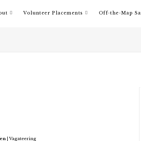
out
Volunteer Placements
Off-the-Map Sa
fen
| Vagateering