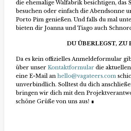
die ehemalige Walfabrik besichtigen, da
besuchen oder einfach die Abendsonne u
Porto Pim genießen. Und falls du mal unt
bieten dir Joanna und Tiago auch Schnorc
DU ÜBERLEGST, ZU
Da es kein offizielles Anmeldeformular gib
über unser
Kontaktformular
die aktuellen
eine E-Mail an
hello@vagateers.com
schic
unverbindlich. Solltest du dich anschlie
bringen wir dich mit den Projektverantwo
schöne Grüße von uns aus!
∎
Das Whale Project Azores liegt an der berühmten Mari