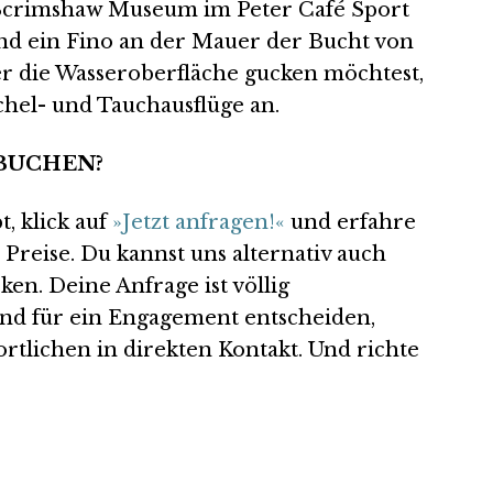
s Scrimshaw Museum im Peter Café Sport
nd ein Fino an der Mauer der Bucht von
er die Wasseroberfläche gucken möchtest,
hel- und Tauchausflüge an.
 BUCHEN?
t, klick auf
»Jetzt anfragen!«
und erfahre
 Preise. Du kannst uns alternativ auch
ken. Deine Anfrage ist völlig
ßend für ein Engagement entscheiden,
rtlichen in direkten Kontakt. Und richte
na von Horta, auf der Azoren-Insel Faial.
Die me