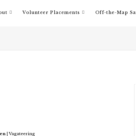
out
Volunteer Placements
Off-the-Map Sa
fen
| Vagateering