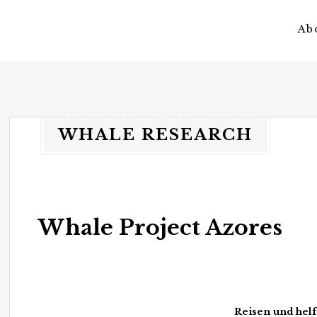
Ab
vagateers
somewhere different.
WHALE RESEARCH
Whale Project Azores
Reisen und hel