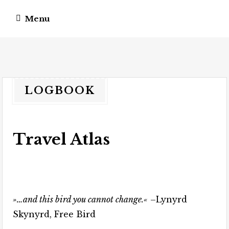
Menu
vagateers
somewhere different.
LOGBOOK
Travel Atlas
»…and this bird you cannot change.«
–Lynyrd
Skynyrd, Free Bird