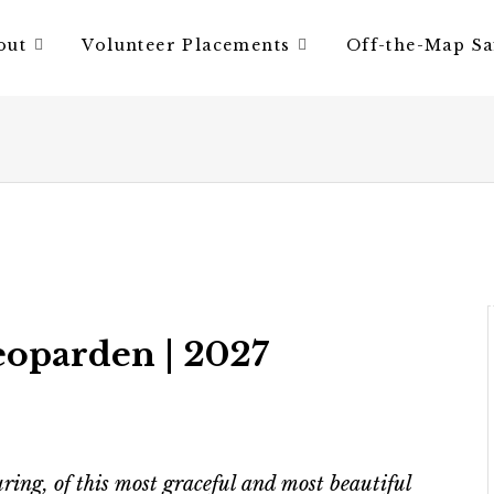
out
Volunteer Placements
Off-the-Map Sa
eoparden | 2027
ring, of this most graceful and most beautiful