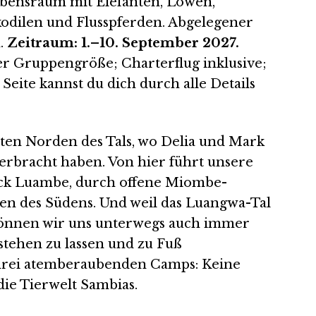
Lebensraum mit Elefanten, Löwen,
odilen und Flusspferden. Abgelegener
n.
Zeitraum: 1.–10. September 2027.
ler Gruppengröße; Charterflug inklusive;
 Seite kannst du dich durch alle Details
sten Norden des Tals, wo Delia und Mark
erbracht haben. Von hier führt unsere
ück Luambe, durch offene Miombe-
uen des Südens. Und weil das Luangwa-Tal
, gönnen wir uns unterwegs auch immer
stehen zu lassen und zu Fuß
 drei atemberaubenden Camps: Keine
die Tierwelt Sambias.