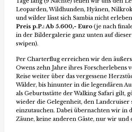
Tage lang (9 Nächte) teilen wir uns den 
Leoparden, Wildhunden, Hyänen, Nilkrok
und wilder lässt sich Sambia nicht erlebe
Preis p.P.: Ab 5.600,- Euro
(je nach fina
in der Bildergalerie ganz unten auf dieser
swipen).
Per Charterflug erreichen wir den äußer
Owens zehn Jahre ihres Forscherlebens v
Reise weiter über das vergessene Herzst
Wälder, bis hinunter in die legendären A
als Geburtsstätte der Walking Safari gilt
wieder die Gelegenheit, den Landcruiser 
einzutauchen. Dabei übernachten wir in
Zäune, keine anderen Gäste, nur wir und 