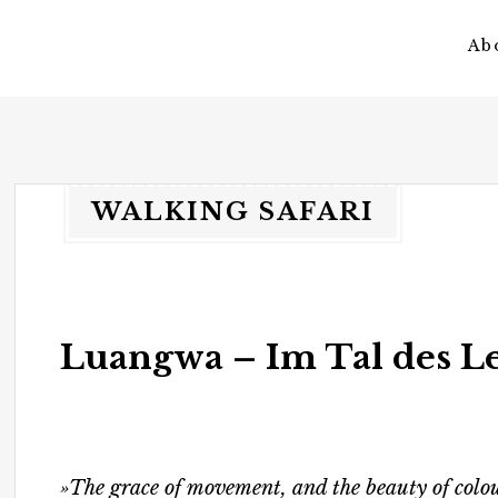
Ab
vagateers
somewhere different.
WALKING SAFARI
Luangwa – Im Tal des L
»The grace of movement, and the beauty of colou