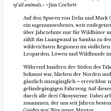
of all animals.«
–Jim Corbett
Auf den Spuren von Delia und Mark 
ein sagenumwobenes, weit entlegenes 
über Jahrzehnte nur für Wildhüter un
zählt das Luangwatal in Sambia zu d
wildreichsten Regionen im südlichen A
Leoparden, Löwen und Wildhunde im
Während Insidern der Süden des Tals
bekannt war, blieben der Norden und
gänzlich unzugänglich – erreichbar 
geländegängigen Fahrzeug. Auf dieser
durch alle drei Ökosysteme. Dabei ar
zusammen, der uns seit Jahren bestens
Guides war Wes unser Mentor.