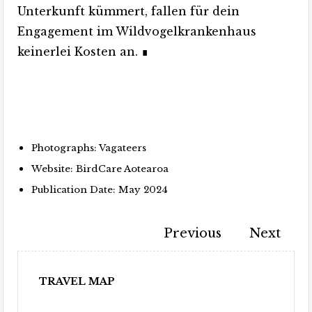
Unterkunft kümmert, fallen für dein
Engagement im Wildvogelkrankenhaus
keinerlei Kosten an. ∎
An vier von fünf Wochentagen fahren wir zur
Wi
Wildvogelklinik.
Au
N
Photographs: Vagateers
Website:
BirdCare Aotearoa
Publication Date: May 2024
Previous
Next
TRAVEL MAP