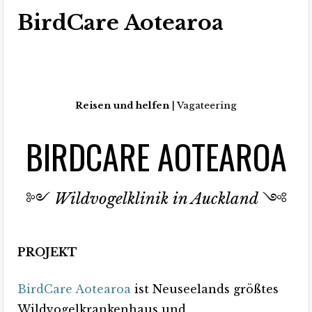
BirdCare Aotearoa
Reisen und helfen
| Vagateering
BIRDCARE AOTEAROA
༻
Wildvogelklinik in Auckland
༺
PROJEKT
BirdCare Aotearoa
ist Neuseelands größtes
Wildvogelkrankenhaus und