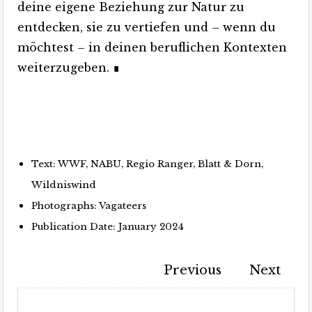
deine eigene Beziehung zur Natur zu
entdecken, sie zu vertiefen und – wenn du
möchtest – in deinen beruflichen Kontexten
weiterzugeben. ∎
Mit Wildniswind bildet sich Anja zur Naturmentorin
Bä
weiter.
gi
ve
Text: WWF, NABU, Regio Ranger, Blatt & Dorn,
Wildniswind
Photographs: Vagateers
Publication Date: January 2024
Previous
Next