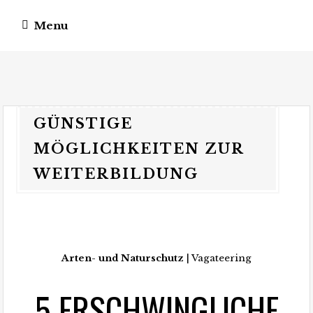
Menu
vagateers
somewhere different.
GÜNSTIGE
MÖGLICHKEITEN ZUR
WEITERBILDUNG
Arten- und Naturschutz
| Vagateering
5 ERSCHWINGLICHE